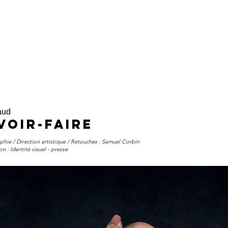
aud
voir-faire
hie / Direction artistique / Retouches : Samuel Corbin
on : Identité visuel - presse