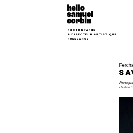
photographe
&
Directeur Artistique
freelance
Ferch
Sa
Photograp
Destinati