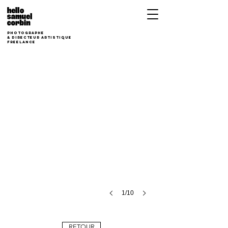
photographe
&
Directeur Artistique
freelance
1/10
RETOUR