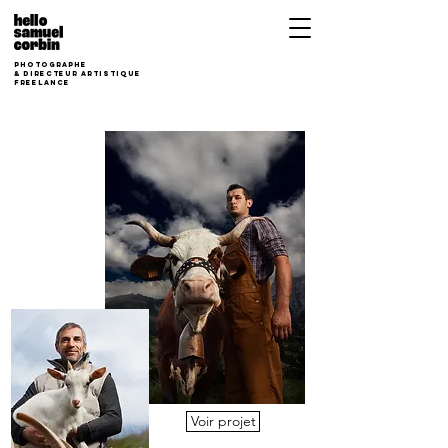
photographe
&
Directeur Artistique
freelance
Voir projet